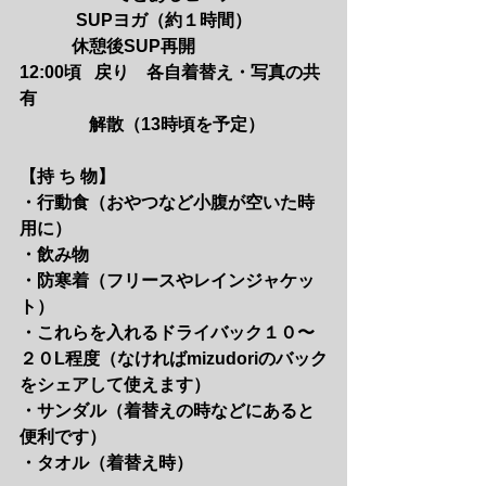
　　　 SUPヨガ（約１時間）
　　　休憩後SUP再開
12:00頃   戻り　各自着替え・写真の共
有
　　　　解散（13時頃を予定）
【持 ち 物】　 
・行動食（おやつなど小腹が空いた時
用に）
・飲み物
・防寒着（フリースやレインジャケッ
ト）
・これらを入れるドライバック１０〜
２０L程度（なければmizudoriのバック
をシェアして使えます）
・サンダル（着替えの時などにあると
便利です）
・タオル（着替え時）