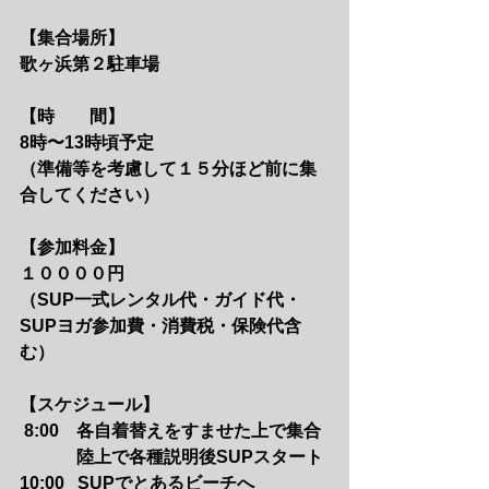
【集合場所】　　
歌ヶ浜第２駐車場
【時　　間】　　
8時〜13時頃予定
（準備等を考慮して１５分ほど前に集
合してください）
【参加料金】　　
１００００円
（SUP一式レンタル代・ガイド代・
SUPヨガ参加費・消費税・保険代含
む）
【スケジュール】
 8:00    各自着替えをすませた上で集合
　　     陸上で各種説明後SUPスタート
10:00   SUPでとあるビーチへ