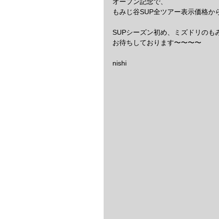
オープン記念で、
もみじ谷SUP全ツアー表示価格か
SUPシーズン初め、ミズドリのも
お待ちしております〜〜〜〜
nishi