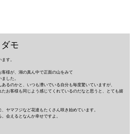
TOP
SUP
MOUNTAIN
オダモ
います。
お客様が、湖の真ん中で正面の山をみて
いました。
んあるのかと、いつも漕いでいる自分も毎度驚いていますが、
れたお客様も同じよう感じてくれているのだなと思うと、とても嬉
モ、ヤマフジなど花達もたくさん咲き始めています。
る。会えるとなんか幸せですよ。