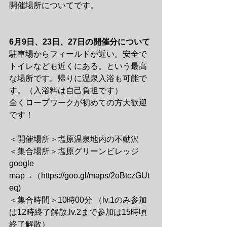
開催場所についてです。
6月9日、23日、27日の開催分について
駐車場からフィールドが近い。安全で
トイレなども近くにある。という最高
な場所です。帰りに温泉入浴も可能で
す。（入浴料は自己負担です）
全くロープワークが初めての方大歓迎
です！
＜開催場所＞塩原温泉地内の不動沢
＜集合場所＞塩原グリーンビレッジ 
google 
map→（https://goo.gl/maps/2oBtczGUt
eq)
＜集合時間＞10時00分 （lv.1のみ参加
は12時終了解散,lv.2まで参加は15時頃
終了解散）