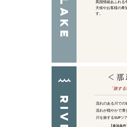
LAKE
​異国情緒あふれる
天候やお客様の希
す。
＜那
​「旅す
RIVER
流れのある川での
流れが穏やかで漕
川を旅するSUPツ
【参加条件