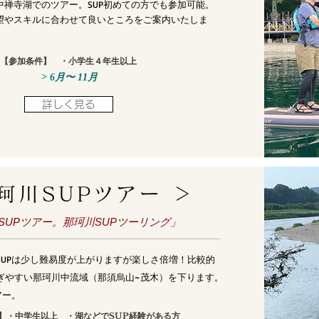
中禅寺湖でのツアー。SUP初めての方でも参加可能。
望やスキルに合わせて良いところをご案内いたしま
【参加条件】
・小学生４年生以上
> 6月〜 11月
詳しく見る
珂川SUPツアー ＞
るSUPツアー。那珂川SUPツーリング」
SUPは少し難易度が上がりますが楽しさ倍増！比較的
ぎやすい那珂川中流域（那須烏山~茂木）を下ります。
アー。
】
・中学生以上
​ ・湖などでSUP経験がある方​