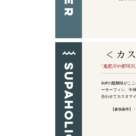
＜カ
SUPAHOLIC
「鬼怒川や那珂川
SUPの醍醐味がこ
ーサーフィン、中
合わせてカスタマ
【参加条件】
・