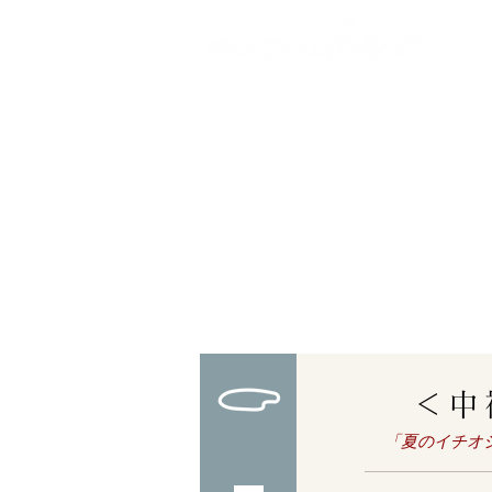
＜中
​「夏のイチ