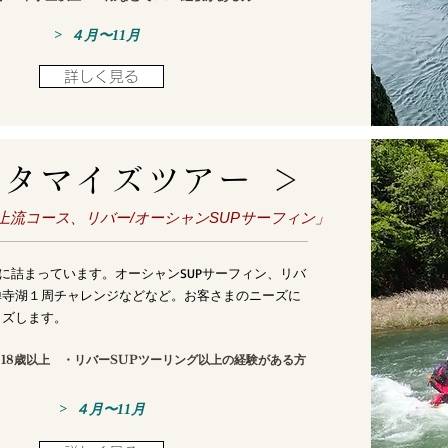
> ４月〜11月
詳しく見る
スタマイズツアー ＞
上流コース、リバー/オーシャンSUPサーフィン」
こに詰まっています。オーシャンSUPサーフィン、リバ
禅寺湖１周チャレンジなどなど。お客さまのニーズに
イズします。
18歳以上
​ ・リバーSUPツーリング以上の経験がある方​
> ４月〜11月