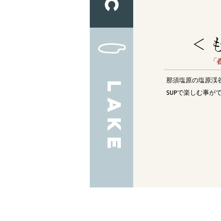
＜
​
那須塩原の塩原渓
LAKE
SUPで楽しむ事が