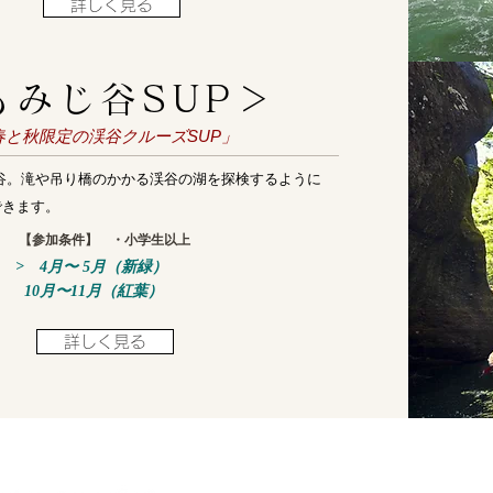
詳しく見る
もみじ谷SUP＞
「春と秋限定の渓谷クルーズSUP」
谷。滝や吊り橋のかかる渓谷の湖を探検するように
できます。
【参加条件】
・小学生以上
> 4月〜 5月（新緑）
10月〜11月（紅葉）
詳しく見る