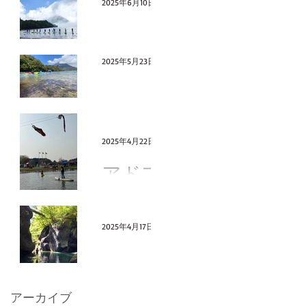
６年の
2025年6月10日
夏ツア
6月29日
ーにつ
（日）
2025年5月23日
いて
SUPyog
5月最終
a 中禅
週は山
寺湖
2025年4月22日
しごと
多め
アドフ
ェスを
終えて
2025年4月17日
思う事
2025SU
Pシーズ
アーカイブ