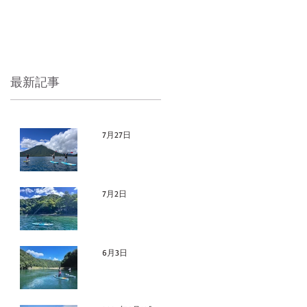
NEWS
CONTACT
最新記事
7月27日
のんび
りなハ
7月2日
イシー
中禅寺
ズン
湖SUP
6月3日
２０２