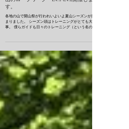
山のロープワーク Lv.1-Lv.2開催しま
す。
​各地の山で開山祭が行われいよいよ夏山シーズンが始
まりました。 シーズン頭はトレーニングがとても大
事。 僕らガイドも日々のトレーニング（という名の遊
びも含む）が欠かせません。 これから始まる山のハイ
シーズンを前にスキルアップしてみませんか？ ミズド
リでは<Mountain...