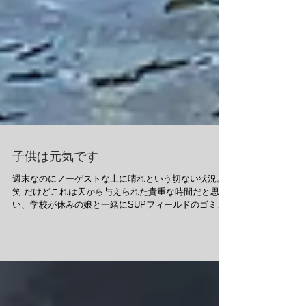
子供は元気です
週末なのにノーゲストな上に晴れという切ない状況。
笑 だけどこれは天から与えられた貴重な時間だと思
い、学校が休みの娘と一緒にSUPフィールドのゴミ拾
い兼SUPしてきました。 娘はウェットスーツも着ずに
泳ぎまくり。 私も水の中へ誘われたけどTシャツハー
パンだったので激しく断りま...