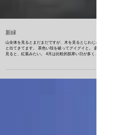
新緑
山全体を見るとまだまだですが、木を見るとじわじわ
と出てきてます。 茶色い殻を破ってグイグイと。 森を
見ると、紅葉みたい。 4月は比較的肌寒い日が多く、
季節は例年通りの進み具合になりました。 今年の新
緑、人間にとってはいつもとは全く違う季節となりそ
うですが、...